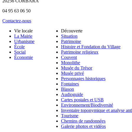
20256 CORBARA
04 95 63 06 50
Contactez-nous
Vie locale
Découverte
La Mairie
Situation
Urbanisme
Patrimoine
École
Histoire et Fondation du Village
Social
Patrimoine religieux
Économie
Couvent
Monolithe
Musée du Trésor
Musée privé
Personnages historiques
Fontaines
Blason
Audioguide
Cartes postales et USB
Environnement/Biodiversité
Inventaire toponymique et analyse an
Tourisme
Chemins de randonnées
Galerie photos et vidéos