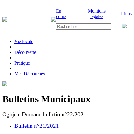
En
Mentions
|
|
Liens
cours
légales
Vie locale
|
Découverte
|
Pratique
|
Mes Démarches
Bulletins Municipaux
Oghje e Dumane bulletin n°22/2021
Bulletin n°21/2021