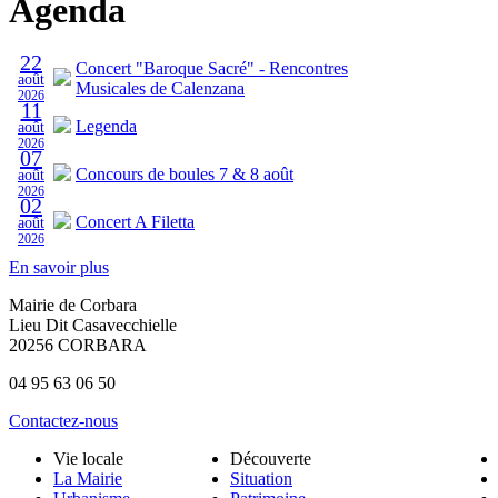
Agenda
22
Concert "Baroque Sacré" - Rencontres
août
Musicales de Calenzana
2026
11
Legenda
août
2026
07
Concours de boules 7 & 8 août
août
2026
02
Concert A Filetta
août
2026
En savoir plus
Mairie de Corbara
Lieu Dit Casavecchielle
20256 CORBARA
04 95 63 06 50
Contactez-nous
Vie locale
Découverte
La Mairie
Situation