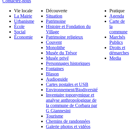
Contactez-nous
Vie locale
Découverte
Pratique
La Mairie
Situation
Agenda
Urbanisme
Patrimoine
Carte de
École
Histoire et Fondation du
la
Social
Village
commune
Économie
Patrimoine religieux
Marchés
Couvent
Publics
Monolithe
Droits et
Musée du Trésor
démarches
Musée privé
Media
Personnages historiques
Fontaines
Blason
Audioguide
Cartes postales et USB
Environnement/Biodiversité
Inventaire toponymique et
analyse anthropologique de
la commune de Corbara par
G Giannesini
Tourisme
Chemins de randonnées
Galerie photos et vidéos