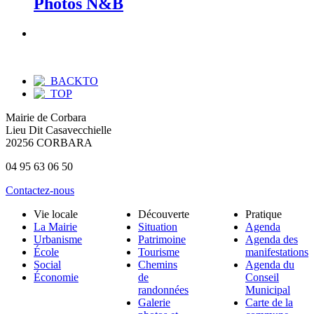
Photos N&B
Mairie de Corbara
Lieu Dit Casavecchielle
20256 CORBARA
04 95 63 06 50
Contactez-nous
Vie locale
Découverte
Pratique
La Mairie
Situation
Agenda
Urbanisme
Patrimoine
Agenda des
École
Tourisme
manifestations
Social
Chemins
Agenda du
Économie
de
Conseil
randonnées
Municipal
Galerie
Carte de la