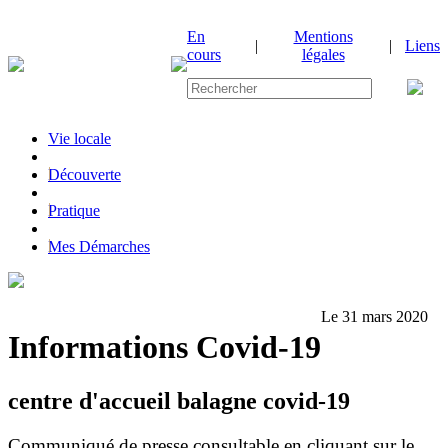
En
Mentions
|
|
Liens
cours
légales
Vie locale
|
Découverte
|
Pratique
|
Mes Démarches
Le 31 mars 2020
Informations Covid-19
centre d'accueil balagne covid-19
Communiqué de presse consultable en cliquant sur le