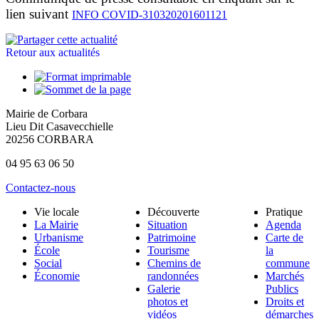
lien suivant
INFO COVID-310320201601121
Retour aux actualités
Mairie de Corbara
Lieu Dit Casavecchielle
20256 CORBARA
04 95 63 06 50
Contactez-nous
Vie locale
Découverte
Pratique
La Mairie
Situation
Agenda
Urbanisme
Patrimoine
Carte de
École
Tourisme
la
Social
Chemins de
commune
Économie
randonnées
Marchés
Galerie
Publics
photos et
Droits et
vidéos
démarches