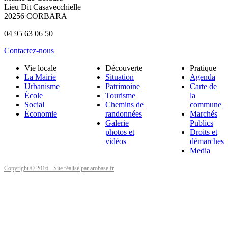
Lieu Dit Casavecchielle
20256 CORBARA
04 95 63 06 50
Contactez-nous
Vie locale
Découverte
Pratique
La Mairie
Situation
Agenda
Urbanisme
Patrimoine
Carte de
École
Tourisme
la
Social
Chemins de
commune
Économie
randonnées
Marchés
Galerie
Publics
photos et
Droits et
vidéos
démarches
Media
Copyright © 2016 - Site réalisé par arobase.fr