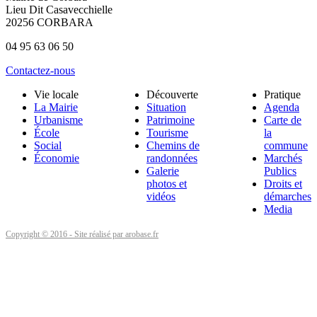
Lieu Dit Casavecchielle
20256 CORBARA
04 95 63 06 50
Contactez-nous
Vie locale
Découverte
Pratique
La Mairie
Situation
Agenda
Urbanisme
Patrimoine
Carte de
École
Tourisme
la
Social
Chemins de
commune
Économie
randonnées
Marchés
Galerie
Publics
photos et
Droits et
vidéos
démarches
Media
Copyright © 2016 - Site réalisé par arobase.fr