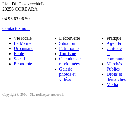
Lieu Dit Casavecchielle
20256 CORBARA
04 95 63 06 50
Contactez-nous
Vie locale
Découverte
Pratique
La Mairie
Situation
Agenda
Urbanisme
Patrimoine
Carte de
École
Tourisme
la
Social
Chemins de
commune
Économie
randonnées
Marchés
Galerie
Publics
photos et
Droits et
vidéos
démarches
Media
Copyright © 2016 - Site réalisé par arobase.fr