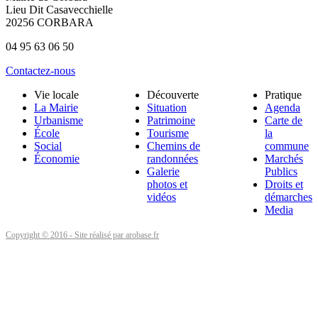
Lieu Dit Casavecchielle
20256 CORBARA
04 95 63 06 50
Contactez-nous
Vie locale
Découverte
Pratique
La Mairie
Situation
Agenda
Urbanisme
Patrimoine
Carte de
École
Tourisme
la
Social
Chemins de
commune
Économie
randonnées
Marchés
Galerie
Publics
photos et
Droits et
vidéos
démarches
Media
Copyright © 2016 - Site réalisé par arobase.fr