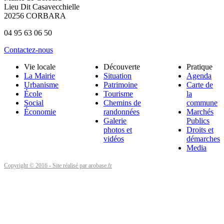
Lieu Dit Casavecchielle
20256 CORBARA
04 95 63 06 50
Contactez-nous
Vie locale
Découverte
Pratique
La Mairie
Situation
Agenda
Urbanisme
Patrimoine
Carte de
École
Tourisme
la
Social
Chemins de
commune
Économie
randonnées
Marchés
Galerie
Publics
photos et
Droits et
vidéos
démarches
Media
Copyright © 2016 - Site réalisé par arobase.fr