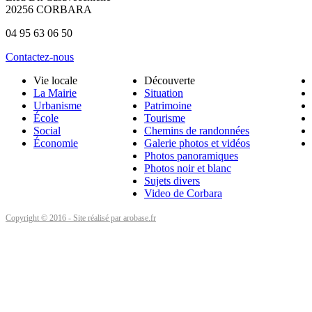
20256 CORBARA
04 95 63 06 50
Contactez-nous
Vie locale
Découverte
La Mairie
Situation
Urbanisme
Patrimoine
École
Tourisme
Social
Chemins de randonnées
Économie
Galerie photos et vidéos
Photos panoramiques
Photos noir et blanc
Sujets divers
Video de Corbara
Copyright © 2016 - Site réalisé par arobase.fr