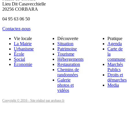
Lieu Dit Casavecchielle
20256 CORBARA
04 95 63 06 50
Contactez-nous
Vie locale
Découverte
Pratique
La Mairie
Situation
Agenda
Urbanisme
Patrimoine
Carte de
École
Tourisme
la
Social
Hébergements
commune
Économie
Restauration
Marchés
Chemins de
Publics
randonnées
Droits et
Galerie
démarches
photos et
Media
vidéos
Copyright © 2016 - Site réalisé par arobase.fr