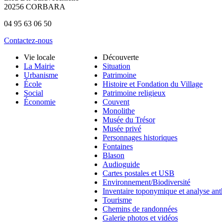
20256 CORBARA
04 95 63 06 50
Contactez-nous
Vie locale
Découverte
La Mairie
Situation
Urbanisme
Patrimoine
École
Histoire et Fondation du Village
Social
Patrimoine religieux
Économie
Couvent
Monolithe
Musée du Trésor
Musée privé
Personnages historiques
Fontaines
Blason
Audioguide
Cartes postales et USB
Environnement/Biodiversité
Inventaire toponymique et analyse an
Tourisme
Chemins de randonnées
Galerie photos et vidéos