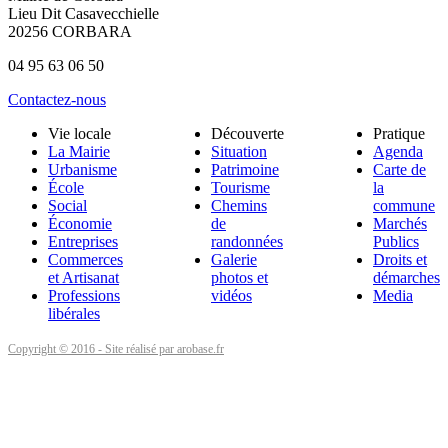
Lieu Dit Casavecchielle
20256 CORBARA
04 95 63 06 50
Contactez-nous
Vie locale
Découverte
Pratique
La Mairie
Situation
Agenda
Urbanisme
Patrimoine
Carte de
École
Tourisme
la
Social
Chemins
commune
Économie
de
Marchés
Entreprises
randonnées
Publics
Commerces
Galerie
Droits et
et Artisanat
photos et
démarches
Professions
vidéos
Media
libérales
Copyright © 2016 - Site réalisé par arobase.fr