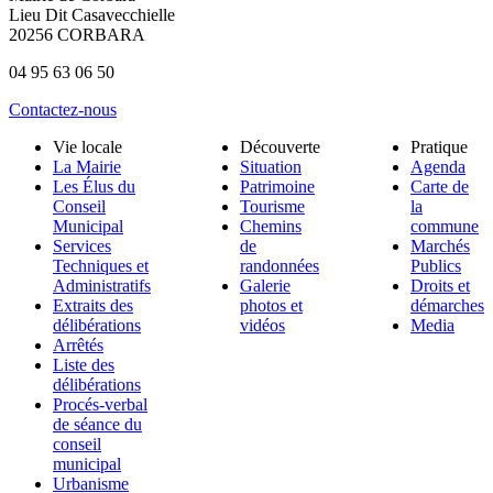
Lieu Dit Casavecchielle
20256 CORBARA
04 95 63 06 50
Contactez-nous
Vie locale
Découverte
Pratique
La Mairie
Situation
Agenda
Les Élus du
Patrimoine
Carte de
Conseil
Tourisme
la
Municipal
Chemins
commune
Services
de
Marchés
Techniques et
randonnées
Publics
Administratifs
Galerie
Droits et
Extraits des
photos et
démarches
délibérations
vidéos
Media
Arrêtés
Liste des
délibérations
Procés-verbal
de séance du
conseil
municipal
Urbanisme