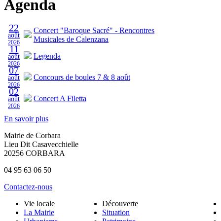
Agenda
22
Concert "Baroque Sacré" - Rencontres
août
Musicales de Calenzana
2026
11
Legenda
août
2026
07
Concours de boules 7 & 8 août
août
2026
02
Concert A Filetta
août
2026
En savoir plus
Mairie de Corbara
Lieu Dit Casavecchielle
20256 CORBARA
04 95 63 06 50
Contactez-nous
Vie locale
Découverte
La Mairie
Situation