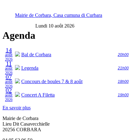
Mairie de Corbara, Casa cumuna di Curbara
Lundi 10 août 2026
Agenda
14
Bal de Corbara
août
20h00
2026
11
Legenda
août
21h00
2026
07
Concours de boules 7 & 8 août
août
18h00
2026
02
Concert A Filetta
août
19h00
2026
En savoir plus
Mairie de Corbara
Lieu Dit Casavecchielle
20256 CORBARA