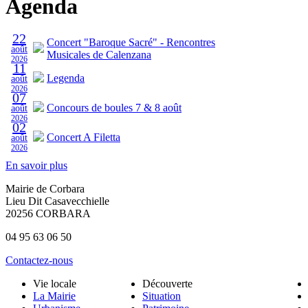
Agenda
22
Concert "Baroque Sacré" - Rencontres
août
Musicales de Calenzana
2026
11
Legenda
août
2026
07
Concours de boules 7 & 8 août
août
2026
02
Concert A Filetta
août
2026
En savoir plus
Mairie de Corbara
Lieu Dit Casavecchielle
20256 CORBARA
04 95 63 06 50
Contactez-nous
Vie locale
Découverte
La Mairie
Situation