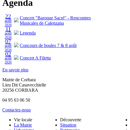
Agenda
22
Concert "Baroque Sacré" - Rencontres
août
Musicales de Calenzana
2026
11
Legenda
août
2026
07
Concours de boules 7 & 8 août
août
2026
02
Concert A Filetta
août
2026
En savoir plus
Mairie de Corbara
Lieu Dit Casavecchielle
20256 CORBARA
04 95 63 06 50
Contactez-nous
Vie locale
Découverte
La Mairie
Situation