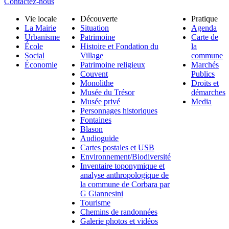
Contactez-nous
Vie locale
Découverte
Pratique
La Mairie
Situation
Agenda
Urbanisme
Patrimoine
Carte de
École
Histoire et Fondation du
la
Social
Village
commune
Économie
Patrimoine religieux
Marchés
Couvent
Publics
Monolithe
Droits et
Musée du Trésor
démarches
Musée privé
Media
Personnages historiques
Fontaines
Blason
Audioguide
Cartes postales et USB
Environnement/Biodiversité
Inventaire toponymique et
analyse anthropologique de
la commune de Corbara par
G Giannesini
Tourisme
Chemins de randonnées
Galerie photos et vidéos