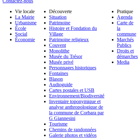
Contactez-nous
Vie locale
Découverte
Pratique
La Mairie
Situation
Agenda
Urbanisme
Patrimoine
Carte de
École
Histoire et Fondation du
la
Social
Village
commune
Économie
Patrimoine religieux
Marchés
Couvent
Publics
Monolithe
Droits et
Musée du Trésor
démarches
Musée privé
Media
Personnages historiques
Fontaines
Blason
Audioguide
Cartes postales et USB
Environnement/Biodiversité
Inventaire toponymique et
analyse anthropologique de
la commune de Corbara par
G Giannesini
Tourisme
Chemins de randonnées
Galerie photos et vidéos