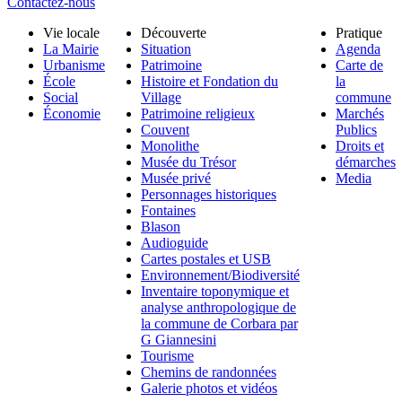
Contactez-nous
Vie locale
Découverte
Pratique
La Mairie
Situation
Agenda
Urbanisme
Patrimoine
Carte de
École
Histoire et Fondation du
la
Social
Village
commune
Économie
Patrimoine religieux
Marchés
Couvent
Publics
Monolithe
Droits et
Musée du Trésor
démarches
Musée privé
Media
Personnages historiques
Fontaines
Blason
Audioguide
Cartes postales et USB
Environnement/Biodiversité
Inventaire toponymique et
analyse anthropologique de
la commune de Corbara par
G Giannesini
Tourisme
Chemins de randonnées
Galerie photos et vidéos