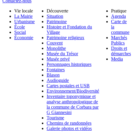
Contactez-nous
Vie locale
Découverte
Pratique
La Mairie
Situation
Agenda
Urbanisme
Patrimoine
Carte de
École
Histoire et Fondation du
la
Social
Village
commune
Économie
Patrimoine religieux
Marchés
Couvent
Publics
Monolithe
Droits et
Musée du Trésor
démarches
Musée privé
Media
Personnages historiques
Fontaines
Blason
Audioguide
Cartes postales et USB
Environnement/Biodiversité
Inventaire toponymique et
analyse anthropologique de
la commune de Corbara par
G Giannesini
Tourisme
Chemins de randonnées
Galerie photos et vidéos