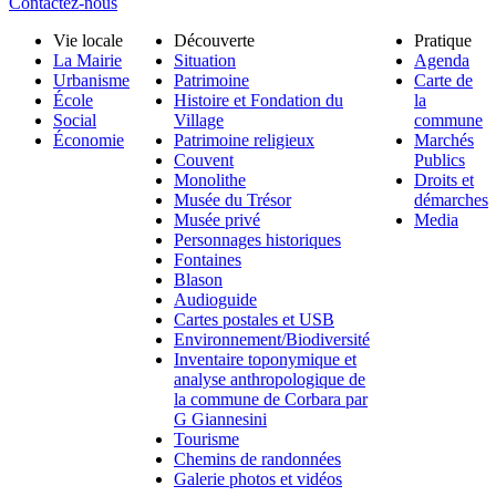
Contactez-nous
Vie locale
Découverte
Pratique
La Mairie
Situation
Agenda
Urbanisme
Patrimoine
Carte de
École
Histoire et Fondation du
la
Social
Village
commune
Économie
Patrimoine religieux
Marchés
Couvent
Publics
Monolithe
Droits et
Musée du Trésor
démarches
Musée privé
Media
Personnages historiques
Fontaines
Blason
Audioguide
Cartes postales et USB
Environnement/Biodiversité
Inventaire toponymique et
analyse anthropologique de
la commune de Corbara par
G Giannesini
Tourisme
Chemins de randonnées
Galerie photos et vidéos