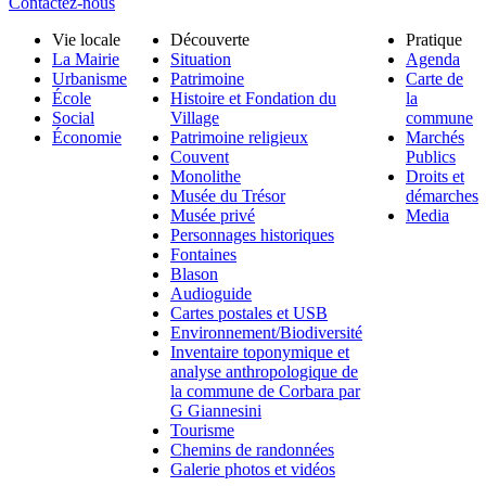
Contactez-nous
Vie locale
Découverte
Pratique
La Mairie
Situation
Agenda
Urbanisme
Patrimoine
Carte de
École
Histoire et Fondation du
la
Social
Village
commune
Économie
Patrimoine religieux
Marchés
Couvent
Publics
Monolithe
Droits et
Musée du Trésor
démarches
Musée privé
Media
Personnages historiques
Fontaines
Blason
Audioguide
Cartes postales et USB
Environnement/Biodiversité
Inventaire toponymique et
analyse anthropologique de
la commune de Corbara par
G Giannesini
Tourisme
Chemins de randonnées
Galerie photos et vidéos