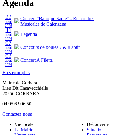
Agenda
22
Concert "Baroque Sacré" - Rencontres
août
Musicales de Calenzana
2026
11
Legenda
août
2026
07
Concours de boules 7 & 8 août
août
2026
02
Concert A Filetta
août
2026
En savoir plus
Mairie de Corbara
Lieu Dit Casavecchielle
20256 CORBARA
04 95 63 06 50
Contactez-nous
Vie locale
Découverte
La Mairie
Situation