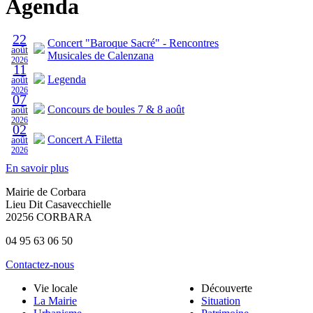
Agenda
22
Concert "Baroque Sacré" - Rencontres
août
Musicales de Calenzana
2026
11
Legenda
août
2026
07
Concours de boules 7 & 8 août
août
2026
02
Concert A Filetta
août
2026
En savoir plus
Mairie de Corbara
Lieu Dit Casavecchielle
20256 CORBARA
04 95 63 06 50
Contactez-nous
Vie locale
Découverte
La Mairie
Situation