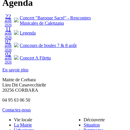
Agenda
22
Concert "Baroque Sacré" - Rencontres
août
Musicales de Calenzana
2026
11
Legenda
août
2026
07
Concours de boules 7 & 8 août
août
2026
02
Concert A Filetta
août
2026
En savoir plus
Mairie de Corbara
Lieu Dit Casavecchielle
20256 CORBARA
04 95 63 06 50
Contactez-nous
Vie locale
Découverte
La Mairie
Situation