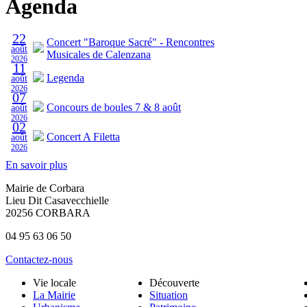
Agenda
22
Concert "Baroque Sacré" - Rencontres
août
Musicales de Calenzana
2026
11
Legenda
août
2026
07
Concours de boules 7 & 8 août
août
2026
02
Concert A Filetta
août
2026
En savoir plus
Mairie de Corbara
Lieu Dit Casavecchielle
20256 CORBARA
04 95 63 06 50
Contactez-nous
Vie locale
Découverte
La Mairie
Situation