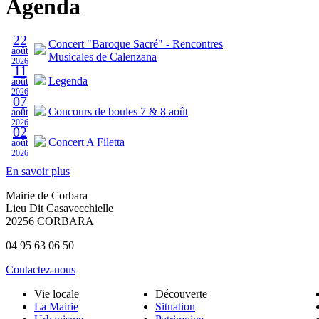
Agenda
22
Concert "Baroque Sacré" - Rencontres
août
Musicales de Calenzana
2026
11
Legenda
août
2026
07
Concours de boules 7 & 8 août
août
2026
02
Concert A Filetta
août
2026
En savoir plus
Mairie de Corbara
Lieu Dit Casavecchielle
20256 CORBARA
04 95 63 06 50
Contactez-nous
Vie locale
Découverte
La Mairie
Situation