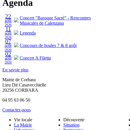
Agenda
22
Concert "Baroque Sacré" - Rencontres
août
Musicales de Calenzana
2026
11
Legenda
août
2026
07
Concours de boules 7 & 8 août
août
2026
02
Concert A Filetta
août
2026
En savoir plus
Mairie de Corbara
Lieu Dit Casavecchielle
20256 CORBARA
04 95 63 06 50
Contactez-nous
Vie locale
Découverte
La Mairie
Situation