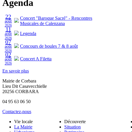
Agenda
22
Concert "Baroque Sacré" - Rencontres
août
Musicales de Calenzana
2026
11
Legenda
août
2026
07
Concours de boules 7 & 8 août
août
2026
02
Concert A Filetta
août
2026
En savoir plus
Mairie de Corbara
Lieu Dit Casavecchielle
20256 CORBARA
04 95 63 06 50
Contactez-nous
Vie locale
Découverte
La Mairie
Situation