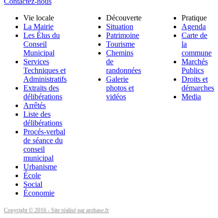
Contactez-nous
Vie locale
Découverte
Pratique
La Mairie
Situation
Agenda
Les Élus du
Patrimoine
Carte de
Conseil
Tourisme
la
Municipal
Chemins
commune
Services
de
Marchés
Techniques et
randonnées
Publics
Administratifs
Galerie
Droits et
Extraits des
photos et
démarches
délibérations
vidéos
Media
Arrêtés
Liste des
délibérations
Procés-verbal
de séance du
conseil
municipal
Urbanisme
École
Social
Économie
Copyright © 2016 - Site réalisé par arobase.fr