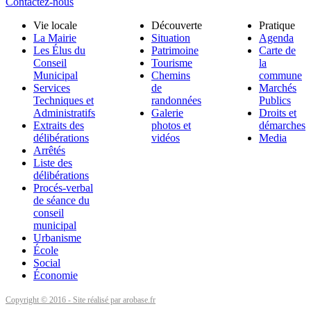
Contactez-nous
Vie locale
Découverte
Pratique
La Mairie
Situation
Agenda
Les Élus du
Patrimoine
Carte de
Conseil
Tourisme
la
Municipal
Chemins
commune
Services
de
Marchés
Techniques et
randonnées
Publics
Administratifs
Galerie
Droits et
Extraits des
photos et
démarches
délibérations
vidéos
Media
Arrêtés
Liste des
délibérations
Procés-verbal
de séance du
conseil
municipal
Urbanisme
École
Social
Économie
Copyright © 2016 - Site réalisé par arobase.fr