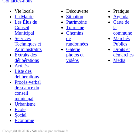
Contactez-nous
Vie locale
Découverte
Pratique
La Mairie
Situation
Agenda
Les Élus du
Patrimoine
Carte de
Conseil
Tourisme
la
Municipal
Chemins
commune
Services
de
Marchés
Techniques et
randonnées
Publics
Administratifs
Galerie
Droits et
Extraits des
photos et
démarches
délibérations
vidéos
Media
Arrêtés
Liste des
délibérations
Procés-verbal
de séance du
conseil
municipal
Urbanisme
École
Social
Économie
Copyright © 2016 - Site réalisé par arobase.fr