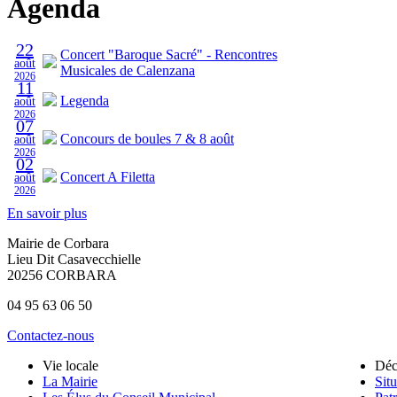
Agenda
22
Concert "Baroque Sacré" - Rencontres
août
Musicales de Calenzana
2026
11
Legenda
août
2026
07
Concours de boules 7 & 8 août
août
2026
02
Concert A Filetta
août
2026
En savoir plus
Mairie de Corbara
Lieu Dit Casavecchielle
20256 CORBARA
04 95 63 06 50
Contactez-nous
Vie locale
Déc
La Mairie
Situ