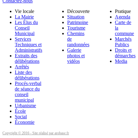
Contactez-nous
Vie locale
Découverte
Pratique
La Mairie
Situation
Agenda
Les Élus du
Patrimoine
Carte de
Conseil
Tourisme
la
Municipal
Chemins
commune
Services
de
Marchés
Techniques et
randonnées
Publics
Administratifs
Galerie
Droits et
Extraits des
photos et
démarches
délibérations
vidéos
Media
Arrêtés
Liste des
délibérations
Procés-verbal
de séance du
conseil
municipal
Urbanisme
École
Social
Économie
Copyright © 2016 - Site réalisé par arobase.fr