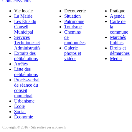
Contactez-nous
Vie locale
Découverte
Pratique
La Mairie
Situation
Agenda
Les Élus du
Patrimoine
Carte de
Conseil
Tourisme
la
Municipal
Chemins
commune
Services
de
Marchés
Techniques et
randonnées
Publics
Administratifs
Galerie
Droits et
Extraits des
photos et
démarches
délibérations
vidéos
Media
Arrêtés
Liste des
délibérations
Procés-verbal
de séance du
conseil
municipal
Urbanisme
École
Social
Économie
Copyright © 2016 - Site réalisé par arobase.fr