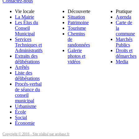
Contactez-nous
Vie locale
Découverte
Pratique
La Mairie
Situation
Agenda
Les Élus du
Patrimoine
Carte de
Conseil
Tourisme
la
Municipal
Chemins
commune
Services
de
Marchés
Techniques et
randonnées
Publics
Administratifs
Galerie
Droits et
Extraits des
photos et
démarches
délibérations
vidéos
Media
Arrêtés
Liste des
délibérations
Procés-verbal
de séance du
conseil
municipal
Urbanisme
École
Social
Économie
Copyright © 2016 - Site réalisé par arobase.fr