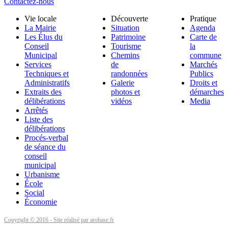
Contactez-nous
Vie locale
Découverte
Pratique
La Mairie
Situation
Agenda
Les Élus du
Patrimoine
Carte de
Conseil
Tourisme
la
Municipal
Chemins
commune
Services
de
Marchés
Techniques et
randonnées
Publics
Administratifs
Galerie
Droits et
Extraits des
photos et
démarches
délibérations
vidéos
Media
Arrêtés
Liste des
délibérations
Procés-verbal
de séance du
conseil
municipal
Urbanisme
École
Social
Économie
Copyright © 2016 - Site réalisé par arobase.fr