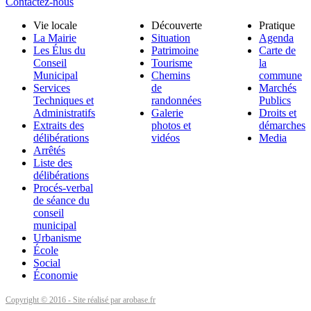
Contactez-nous
Vie locale
Découverte
Pratique
La Mairie
Situation
Agenda
Les Élus du
Patrimoine
Carte de
Conseil
Tourisme
la
Municipal
Chemins
commune
Services
de
Marchés
Techniques et
randonnées
Publics
Administratifs
Galerie
Droits et
Extraits des
photos et
démarches
délibérations
vidéos
Media
Arrêtés
Liste des
délibérations
Procés-verbal
de séance du
conseil
municipal
Urbanisme
École
Social
Économie
Copyright © 2016 - Site réalisé par arobase.fr