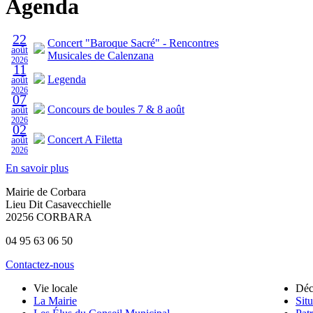
Agenda
22
Concert "Baroque Sacré" - Rencontres
août
Musicales de Calenzana
2026
11
Legenda
août
2026
07
Concours de boules 7 & 8 août
août
2026
02
Concert A Filetta
août
2026
En savoir plus
Mairie de Corbara
Lieu Dit Casavecchielle
20256 CORBARA
04 95 63 06 50
Contactez-nous
Vie locale
Déc
La Mairie
Situ